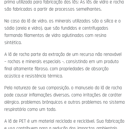
prima utilizada para fabricação das lãs: As lãs de vidro e rocha
são fabricadas a partir de processos semelhantes.
No caso da lã de vidro, os minerais utilizados são a sílica e o
sódio (areia e vidro), que são fundidos e centrifugados
formando filamentos de vidro aglutinados com resina
sintética.
A lã de rocha parte da extração de um recurso não renovável
– rochas e minerais especiais -, consistindo em um produto
final altamente fibroso, com propriedades de absorção
acústica e resistência térmica.
Pela natureza de sua composição, o manuseio da lã de rocha
pode causar inflamações diversas, como irritações de caráter
alérgico, problemas brônquicos e outros problemas no sistema
respiratório como um todo.
A lã de PET é um material reciclado e reciclável. Sua fabricação
e uso contribuem para a redução dos impactos ambientais