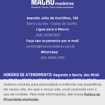
Avenida Júlio de Castilhos, 130
Bairro Lourdes - Caxias do Sul/RS
Ligue para a Macro!
(54) 3228.1922
Faça seu orçamento por e-mail
contato@macromadeiras.com.br
WhatsApp
(54) 99184-3153
HORÁRIO DE ATENDIMENTO:
Segunda a Sexta, das 8h30
às 11h45 e 13h30 às 18h20. Sábados, das 8h30 às 11h45.
Usamos cookies para personalizar e melhorar sua experiência
em nosso site. Ao usar o nosso site, você concorda com o
Macro Madeiras Ltda - © Todos os direitos reservados. Desenvolvido por
uso de cookies. Para mais informações, leia nossa
Política de
Free Propaganda.
Privacidade atualizada.